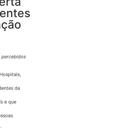
erta”
dentes
ação
 percebidos
ospitais,
dentes da
ís e que
essoas