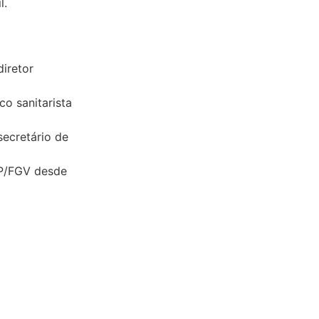
l.
diretor
o sanitarista
secretário de
SP/FGV desde