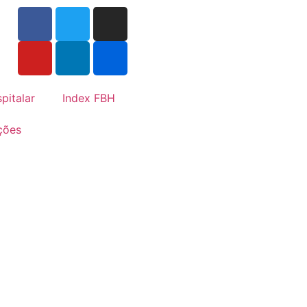
pitalar
Index FBH
ções