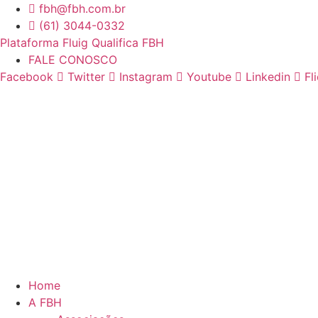
Ir
fbh@fbh.com.br
para
(61) 3044-0332
o
Plataforma Fluig Qualifica FBH
conteúdo
FALE CONOSCO
Facebook
Twitter
Instagram
Youtube
Linkedin
Fl
Home
A FBH