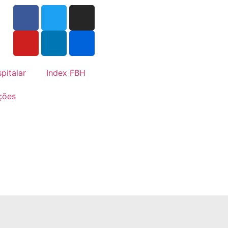
pitalar
Index FBH
ções