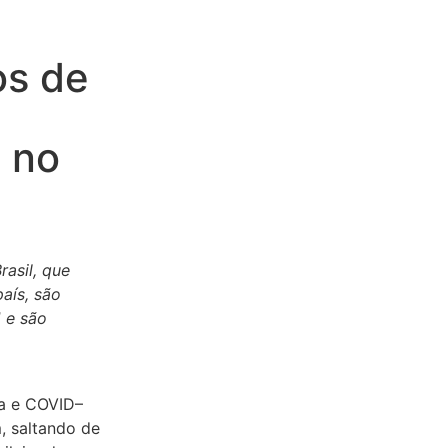
os de
 no
asil, que
aís, são
1
e
são
a
e
COVID
–
, saltando de