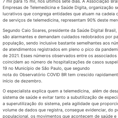
7 mil
para
15 mil, nos últimos sete dias. A Associação Bras
Empresas de
Telemedicina
e
Saúde Digita, organização s
lucrativos que congrega entidades que atuam na cadeia 
de serviços de
telemedicina
, representam 90% deste me
Segundo Caio Soares, presidente da Saúde Digital Brasil
são alarmantes
e
demandam cuidados redobrados por pa
população, sendo inclusive bastante semelhantes aos nú
de
atendimentos
registrados em pleno o pico da pandem
de 2021. Esses números observados entre os associado
coincidem ao número de hospitalizações de
casos
suspei
19
no
Município de São Paulo, que segundo
nota
do
Observatório
COVID
BR tem crescido rapidament
início de dezembro.
O especialista explica quem a
telemedicina
, além de des
sistema de saúde
e
evitar tanto a subutilização de especi
a superutilização
do
sistema, pela agilidade que proporc
volume de dados que registra, consegue evidenciar,
do
po
populacional, os movimentos que acontecem de saúde
e