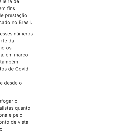
ileira de
em fins
de prestação
rcado
no
Brasil.
, esses números
rte da
meros
ia, em março
s também
tos de
Covid
–
e desde o
afogar o
alistas quanto
iona
e
pelo
nto de vista
o