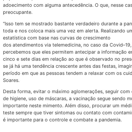
adoecimento com alguma antecedência. O que, nesse ca
preocupante.
“Isso tem se mostrado bastante verdadeiro durante a pa
toda
e
nos coloca
mais
uma vez em alerta. Realizando um
estatística com base nas curvas de crescimento
dos
atendimentos
via
telemedicina
,
no
caso da
Covid
–
19
percebemos que eles permitem antecipar a informação e
cinco
e
sete dias em relação ao que é observado
no
prese
se já há uma tendência crescente antes das festas, imagi
período em que as pessoas tendem a relaxar com os cuida
Soares.
Desta forma, evitar o máximo aglomerações, seguir com
de higiene, uso de máscaras, a vacinação segue sendo m
importante neste mimento. Além disso, procurar um méd
teste sempre que tiver sintomas ou contato com conta
é importante
para
o controle
e
combate a pandemia.