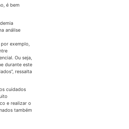
so, é bem
ndemia
a análise
, por exemplo,
ntre
ncial. Ou seja,
ne durante este
dos”, ressalta
 os cuidados
uito
ico
e
realizar o
minados também