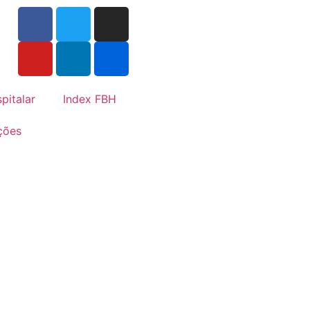
pitalar
Index FBH
ções