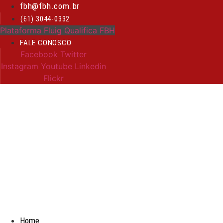
Ir
fbh@fbh.com.br
para
(61) 3044-0332
o
Plataforma Fluig Qualifica FBH
conteúdo
FALE CONOSCO
Facebook
Twitter
Instagram
Youtube
Linkedin
Flickr
Home