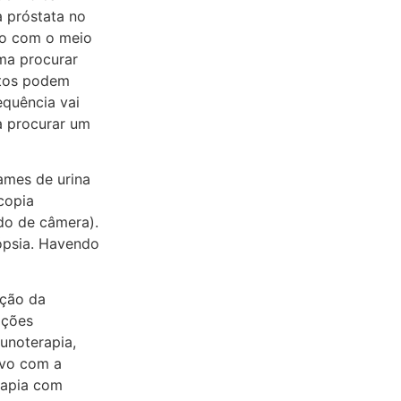
 próstata no
to com o meio
uma procurar
ntos podem
quência vai
a procurar um
ames de urina
copia
do de câmera).
iópsia. Havendo
ução da
pções
unoterapia,
lvo com a
rapia com