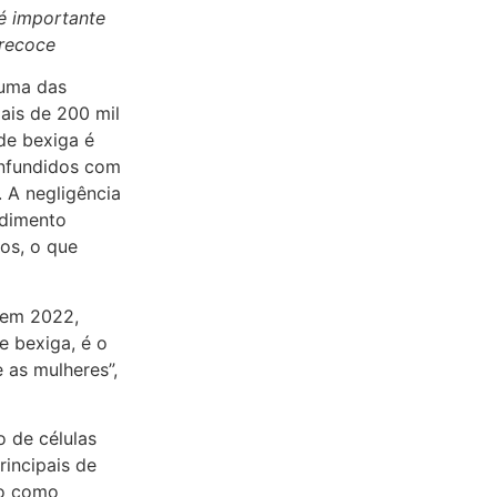
é importante
precoce
 uma das
is de 200 mil
de bexiga é
onfundidos com
 A negligência
ndimento
os, o que
 em 2022,
 bexiga, é o
 as mulheres”,
 de células
rincipais de
do como