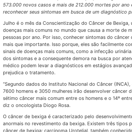
573.000
novos casos e mais de 212.000 mortes por ano 
reconhecer seus sintomas em busca de um diagnóstico 
Julho é o mês da Conscientização do Câncer de Bexiga,
doenças mais comuns no mundo que causa a morte de ma
pessoas por ano. Por isso, conhecer sintomas do câncer 
mais que importante. Isso porque, eles são facilmente c
sinais de doenças mais comuns, como a infecção urinária.
dos sintomas e a consequente demora na busca por ate
médico podem levar a diagnósticos em estágios avançad
prejudica o tratamento.
“Segundo dados do Instituto Nacional do Câncer (INCA),
7600 homens e 3050 mulheres irão desenvolver câncer de
sétimo câncer mais comum entre os homens e o 14º entre
diz o oncologista Diogo Rosa.
O câncer de bexiga é caracterizado pelo desenvolvimento
anormais no revestimento da bexiga. Existem três tipos p
câncer de bexiga: carcinoma Urotelial, também conheci