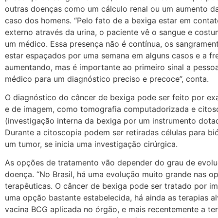
outras doenças como um cálculo renal ou um aumento da
caso dos homens. “Pelo fato de a bexiga estar em conta
externo através da urina, o paciente vê o sangue e cost
um médico. Essa presença não é contínua, os sangrame
estar espaçados por uma semana em alguns casos e a fre
aumentando, mas é importante ao primeiro sinal a pesso
médico para um diagnóstico preciso e precoce”, conta.
O diagnóstico do câncer de bexiga pode ser feito por ex
e de imagem, como tomografia computadorizada e citos
(investigação interna da bexiga por um instrumento dota
Durante a citoscopia podem ser retiradas células para b
um tumor, se inicia uma investigação cirúrgica.
As opções de tratamento vão depender do grau de evol
doença. “No Brasil, há uma evolução muito grande nas o
terapêuticas. O câncer de bexiga pode ser tratado por im
uma opção bastante estabelecida, há ainda as terapias a
vacina BCG aplicada no órgão, e mais recentemente a te