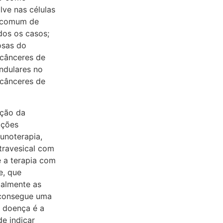
lve nas células
s comum de
dos os casos;
osas do
 cânceres de
andulares no
 cânceres de
ução da
pções
unoterapia,
travesical com
 a terapia com
e, que
ialmente as
 consegue uma
a doença é a
e indicar