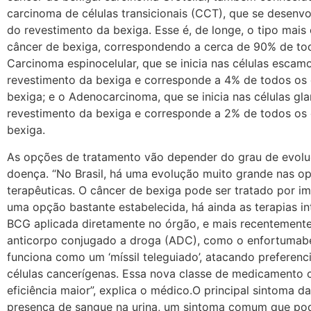
carcinoma de células transicionais (CCT), que se desenvo
do revestimento da bexiga. Esse é, de longe, o tipo mai
câncer de bexiga, correspondendo a cerca de 90% de to
Carcinoma espinocelular, que se inicia nas células escam
revestimento da bexiga e corresponde a 4% de todos os
bexiga; e o Adenocarcinoma, que se inicia nas células gl
revestimento da bexiga e corresponde a 2% de todos os
bexiga.
As opções de tratamento vão depender do grau de evol
doença. “No Brasil, há uma evolução muito grande nas o
terapêuticas. O câncer de bexiga pode ser tratado por im
uma opção bastante estabelecida, há ainda as terapias in
BCG aplicada diretamente no órgão, e mais recentemente
anticorpo conjugado a droga (ADC), como o enfortumab
funciona como um ‘míssil teleguiado’, atacando preferenc
células cancerígenas. Essa nova classe de medicamento
eficiência maior”, explica o médico.O principal sintoma d
presença de sangue na urina, um sintoma comum que pod