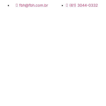
fbh@fbh.com.br
(61) 3044-0332