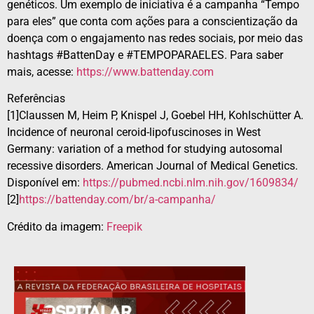
genéticos. Um exemplo de iniciativa é a campanha “Tempo
para eles” que conta com ações para a conscientização da
doença com o engajamento nas redes sociais, por meio das
hashtags #BattenDay e #TEMPOPARAELES. Para saber
mais, acesse:
https://www.battenday.com
Referências
[1]Claussen M, Heim P, Knispel J, Goebel HH, Kohlschütter A.
Incidence of neuronal ceroid-lipofuscinoses in West
Germany: variation of a method for studying autosomal
recessive disorders. American Journal of Medical Genetics.
Disponível em:
https://pubmed.ncbi.nlm.nih.
gov/1609834/
[2]
https://battenday.com/br/a-
campanha/
Crédito da imagem:
Freepik