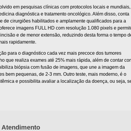
lvido em pesquisas clínicas com protocolos locais e mundiais,
dicina diagnóstica e tratamento oncológico. Além disso, conta
 de cirurgiões habilitados e amplamente qualificados para a
ue oferece imagens FULL HD com resolução 1.080 pixels e permit
incisão e de menor extensão, reduzindo desta forma o tempo d
 mais rapidamente.
ção para o diagnóstico cada vez mais precoce dos tumores
lho que realiza exames até 25% mais rápida, além de contar co
ibiliza biópsia com fusão de imagens, que une a imagem da
ões bem pequenas, de 2-3 mm. Outro teste, mais moderno, é o
ica e possibilita avaliar a localização da doença, ou seja, s
Atendimento