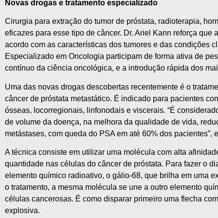
Novas drogas e tratamento especializado
Cirurgia para extração do tumor de próstata, radioterapia, h
eficazes para esse tipo de câncer. Dr. Ariel Kann reforça que 
acordo com as características dos tumores e das condições cl
Especializado em Oncologia participam de forma ativa de pes
contínuo da ciência oncológica, e a introdução rápida dos m
Uma das novas drogas descobertas recentemente é o tratamen
câncer de próstata metastático. É indicado para pacientes co
ósseas, locorregionais, linfonodais e viscerais. “É considerad
de volume da doença, na melhora da qualidade de vida, redu
metástases, com queda do PSA em até 60% dos pacientes”, ex
A técnica consiste em utilizar uma molécula com alta afinid
quantidade nas células do câncer de próstata. Para fazer o 
elemento químico radioativo, o gálio-68, que brilha em uma 
o tratamento, a mesma molécula se une a outro elemento quím
células cancerosas. É como disparar primeiro uma flecha c
explosiva.