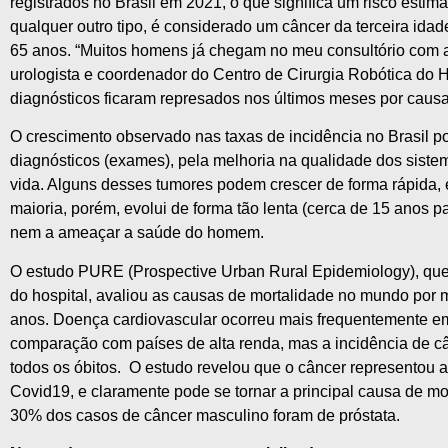
registrados no Brasil em 2021, o que significa um risco est
qualquer outro tipo, é considerado um câncer da terceira ida
65 anos. “Muitos homens já chegam no meu consultório com a 
urologista e coordenador do Centro de Cirurgia Robótica d
diagnósticos ficaram represados nos últimos meses por caus
O crescimento observado nas taxas de incidência no Brasil p
diagnósticos (exames), pela melhoria na qualidade dos siste
vida. Alguns desses tumores podem crescer de forma rápida, 
maioria, porém, evolui de forma tão lenta (cerca de 15 anos pa
nem a ameaçar a saúde do homem.
O estudo PURE (Prospective Urban Rural Epidemiology), que 
do hospital, avaliou as causas de mortalidade no mundo por 
anos. Doença cardiovascular ocorreu mais frequentemente em
comparação com países de alta renda, mas a incidência de c
todos os óbitos. O estudo revelou que o câncer representou 
Covid19, e claramente pode se tornar a principal causa de 
30% dos casos de câncer masculino foram de próstata.