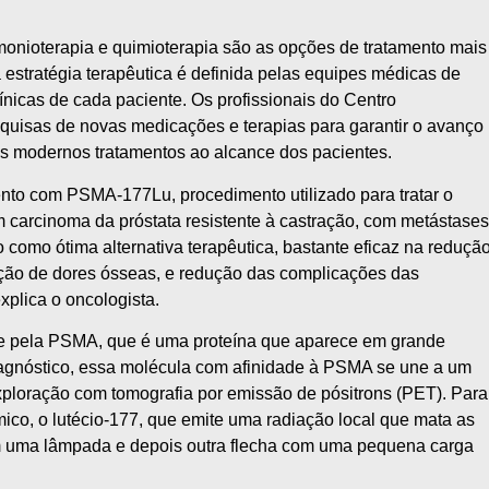
ormonioterapia e quimioterapia são as opções de tratamento mais
a estratégia terapêutica é definida pelas equipes médicas de
ínicas de cada paciente. Os profissionais do Centro
quisas de novas medicações e terapias para garantir o avanço
ais modernos tratamentos ao alcance dos pacientes.
to com PSMA-177Lu, procedimento utilizado para tratar o
m carcinoma da próstata resistente à castração, com metástases
o como ótima alternativa terapêutica, bastante eficaz na reduçã
ção de dores ósseas, e redução das complicações das
plica o oncologista.
ade pela PSMA, que é uma proteína que aparece em grande
diagnóstico, essa molécula com afinidade à PSMA se une a um
exploração com tomografia por emissão de pósitrons (PET). Para
ico, o lutécio-177, que emite uma radiação local que mata as
om uma lâmpada e depois outra flecha com uma pequena carga