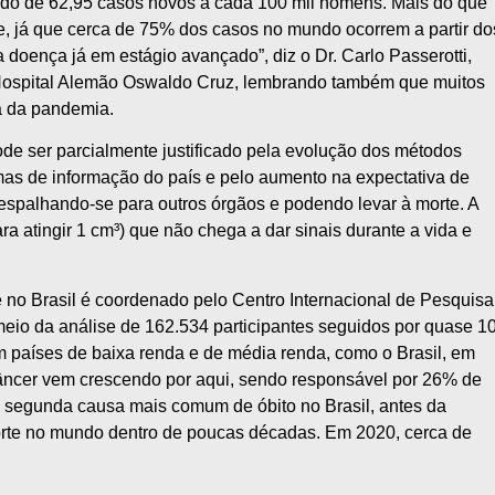
imado de 62,95 casos novos a cada 100 mil homens. Mais do que
de, já que cerca de 75% dos casos no mundo ocorrem a partir do
doença já em estágio avançado”, diz o Dr. Carlo Passerotti,
o Hospital Alemão Oswaldo Cruz, lembrando também que muitos
a da pandemia.
ode ser parcialmente justificado pela evolução dos métodos
mas de informação do país e pelo aumento na expectativa de
espalhando-se para outros órgãos e podendo levar à morte. A
ra atingir 1 cm³) que não chega a dar sinais durante a vida e
no Brasil é coordenado pelo Centro Internacional de Pesquisa
meio da análise de 162.534 participantes seguidos por quase 1
 países de baixa renda e de média renda, como o Brasil, em
âncer vem crescendo por aqui, sendo responsável por 26% de
a segunda causa mais comum de óbito no Brasil, antes da
morte no mundo dentro de poucas décadas. Em 2020, cerca de