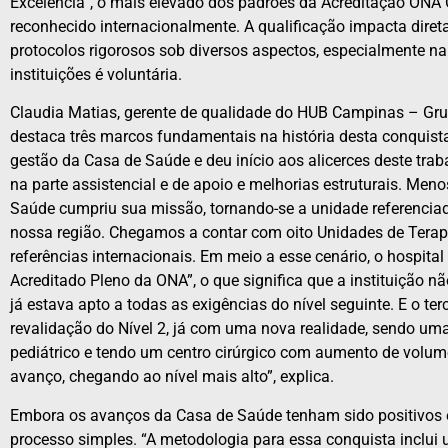
Excelência”, o mais elevado dos padrões da Acreditação ONA 
reconhecido internacionalmente. A qualificação impacta diret
protocolos rigorosos sob diversos aspectos, especialmente na
instituições é voluntária.
Claudia Matias, gerente de qualidade do HUB Campinas – Grup
destaca três marcos fundamentais na história desta conquis
gestão da Casa de Saúde e deu início aos alicerces deste trab
na parte assistencial e de apoio e melhorias estruturais. Me
Saúde cumpriu sua missão, tornando-se a unidade referencia
nossa região. Chegamos a contar com oito Unidades de Terapi
referências internacionais. Em meio a esse cenário, o hospital 
Acreditado Pleno da ONA”, o que significa que a instituição n
já estava apto a todas as exigências do nível seguinte. E o te
revalidação do Nível 2, já com uma nova realidade, sendo um
pediátrico e tendo um centro cirúrgico com aumento de volume
avanço, chegando ao nível mais alto”, explica.
Embora os avanços da Casa de Saúde tenham sido positivos e 
processo simples. “A metodologia para essa conquista inclui 