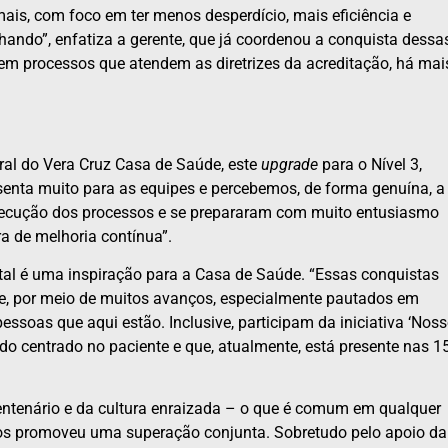
mais, com foco em ter menos desperdício, mais eficiência e
hando”, enfatiza a gerente, que já coordenou a conquista dessa
, em processos que atendem as diretrizes da acreditação, há mai
eral do Vera Cruz Casa de Saúde, este
upgrade
para o Nível 3,
senta muito para as equipes e percebemos, de forma genuína, a
à execução dos processos e se prepararam com muito entusiasmo
ra de melhoria contínua”.
tal é uma inspiração para a Casa de Saúde. “Essas conquistas
de, por meio de muitos avanços, especialmente pautados em
essoas que aqui estão. Inclusive, participam da iniciativa ‘Nos
ado centrado no paciente e que, atualmente, está presente nas 1
centenário e da cultura enraizada – o que é comum em qualquer
rços promoveu uma superação conjunta. Sobretudo pelo apoio da