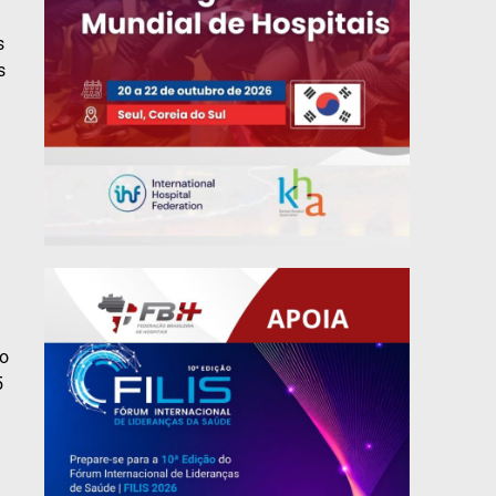
s
s
so
5