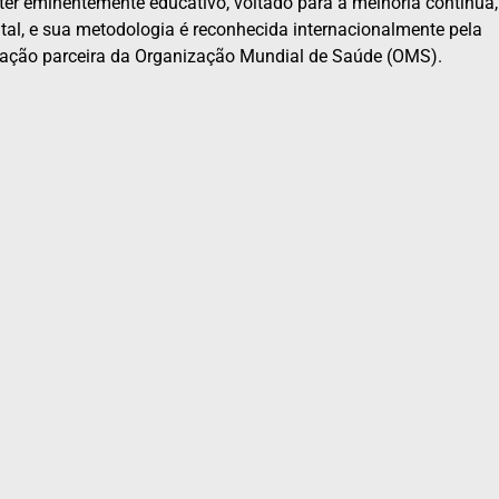
áter eminentemente educativo, voltado para a melhoria contínua,
ntal, e sua metodologia é reconhecida internacionalmente pela
sociação parceira da Organização Mundial de Saúde (OMS).