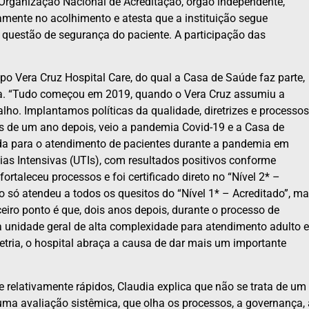
Organização Nacional de Acreditação, órgão independente,
amente no acolhimento e atesta que a instituição segue
 questão de segurança do paciente. A participação das
o Vera Cruz Hospital Care, do qual a Casa de Saúde faz parte,
ta. “Tudo começou em 2019, quando o Vera Cruz assumiu a
alho. Implantamos políticas da qualidade, diretrizes e processos
nos de um ano depois, veio a pandemia Covid-19 e a Casa de
da para o atendimento de pacientes durante a pandemia em
as Intensivas (UTIs), com resultados positivos conforme
fortaleceu processos e foi certificado direto no “Nível 2* –
ão só atendeu a todos os quesitos do “Nível 1* – Acreditado”, m
rceiro ponto é que, dois anos depois, durante o processo de
a unidade geral de alta complexidade para atendimento adulto e
tria, o hospital abraça a causa de dar mais um importante
relativamente rápidos, Claudia explica que não se trata de um
uma avaliação sistêmica, que olha os processos, a governança, 