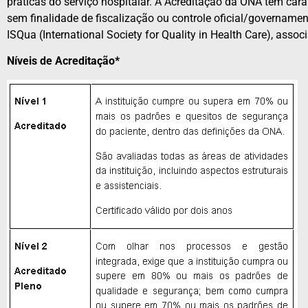
práticas do serviço hospitalar. A Acreditação da ONA tem car
sem finalidade de fiscalização ou controle oficial/govername
ISQua (International Society for Quality in Health Care), as
Níveis de Acreditação*