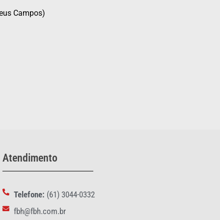
heus Campos)
Atendimento
Telefone:
(61) 3044-0332
fbh@fbh.com.br